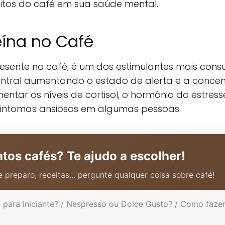
itos do café em sua saúde mental.
eína no Café
sente no café, é um dos estimulantes mais cons
ntral aumentando o estado de alerta e a concen
ar os níveis de cortisol, o hormônio do estress
sintomas ansiosos em algumas pessoas.
ntos cafés? Te ajudo a escolher!
 preparo, receitas... pergunte qualquer coisa sobre café!