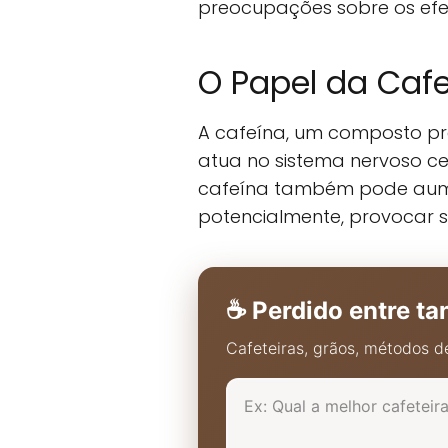
preocupações sobre os efe
O Papel da Caf
A cafeína, um composto pre
atua no sistema nervoso ce
cafeína também pode aument
potencialmente, provocar 
☕ Perdido entre ta
Cafeteiras, grãos, métodos de