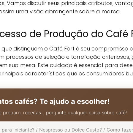
. Vamos discutir seus principais atributos, vant
assim uma visão abrangente sobre a marca.
cesso de Produção do Café 
s que distinguem o Café Fort é seu compromisso
 em processos de seleção e torrefação criteriosos
em sua mesa. Este cuidado é essencial para des
rincipais características que os consumidores 
ntos cafés? Te ajudo a escolher!
 preparo, receitas... pergunte qualquer coisa sobre café!