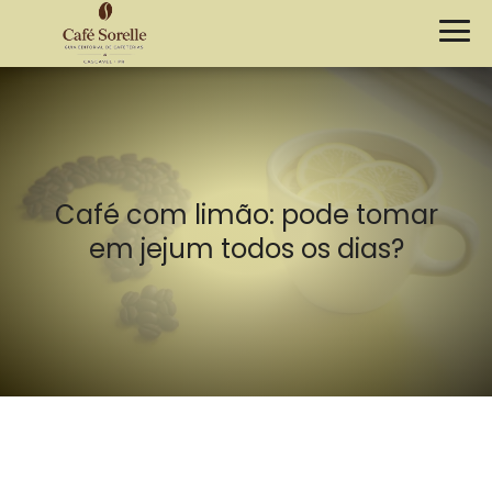
Café com limão: pode tomar
em jejum todos os dias?