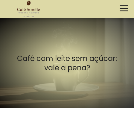
Café com leite sem açúcar:
vale a pena?