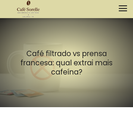
Café filtrado vs prensa
francesa: qual extrai mais
cafeína?