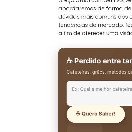
preço atual competitivo, v
abordaremos de forma deta
dúvidas mais comuns dos co
tendências de mercado, fe
a fim de oferecer uma vis
☕ Perdido entre ta
Cafeteiras, grãos, métodos de
☕ Quero Saber!