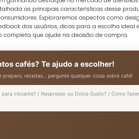
em ganhando destaque no mercado de utensílios 
lhada as principais características desse produ
nsumidores. Exploraremos aspectos como design, 
edback dos usuários, dicas para a escolha ideal
ão completa que ajude na decisão de compra.
ntos cafés? Te ajudo a escolher!
 preparo, receitas... pergunte qualquer coisa sobre café!