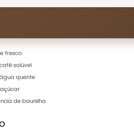
te fresco
café solúvel
 água quente
 açúcar
ência de baunilha
o