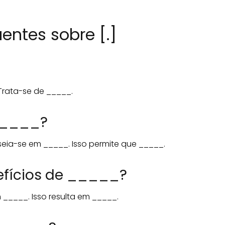
entes sobre [.]
Trata-se de _____.
_____?
ia-se em _____. Isso permite que _____.
efícios de _____?
 _____. Isso resulta em _____.