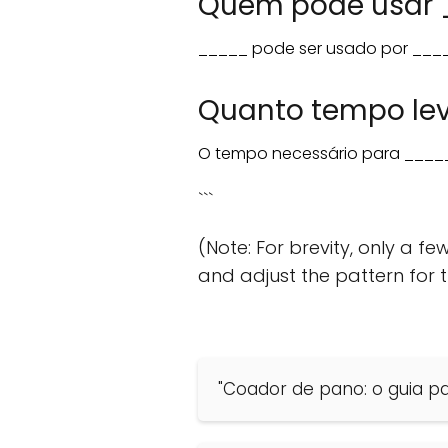
Quem pode usar
_____ pode ser usado por _____
Quanto tempo le
O tempo necessário para _____
```
(Note: For brevity, only a 
and adjust the pattern for 
"Coador de pano: o guia p