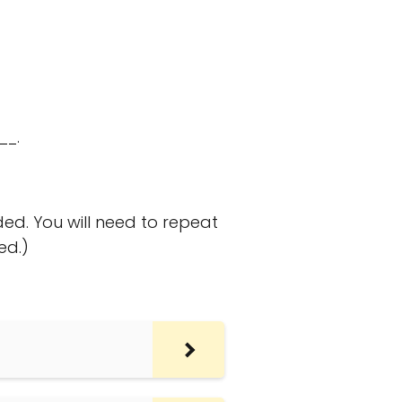
__.
ed. You will need to repeat
ed.)