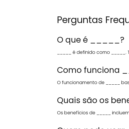
Perguntas Frequ
O que é _____?
_____ é definido como _____. 
Como funciona 
O funcionamento de _____ base
Quais são os ben
Os benefícios de _____ incluem