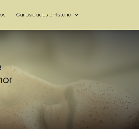
ios
Curiosidades e História
é
hor