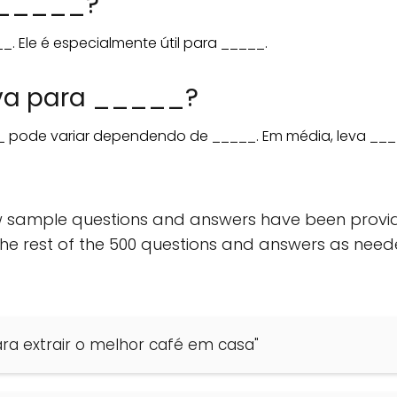
 _____?
. Ele é especialmente útil para _____.
va para _____?
 pode variar dependendo de _____. Em média, leva ___
few sample questions and answers have been provid
the rest of the 500 questions and answers as need
ara extrair o melhor café em casa"