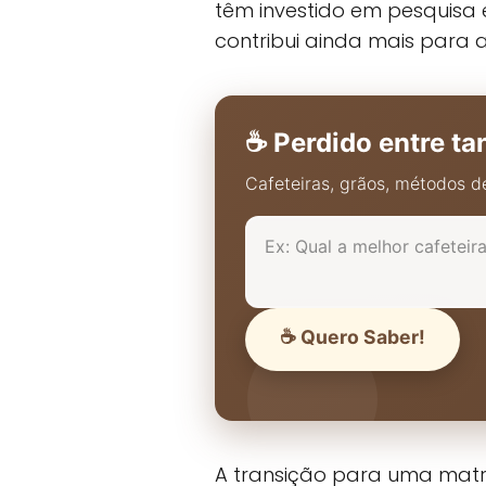
têm investido em pesquisa e
contribui ainda mais para 
☕ Perdido entre ta
Cafeteiras, grãos, métodos de
☕ Quero Saber!
A transição para uma matriz