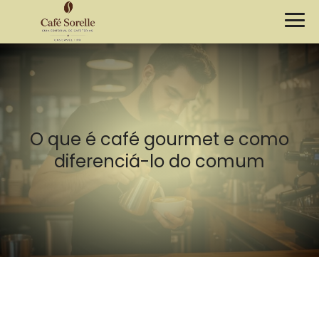
O que é café gourmet e como
diferenciá-lo do comum