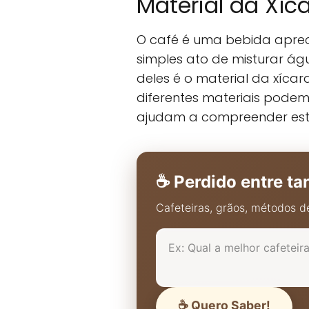
Material da Xíc
O café é uma bebida apreci
simples ato de misturar águ
deles é o material da xícara
diferentes materiais podem
ajudam a compreender est
☕ Perdido entre ta
Cafeteiras, grãos, métodos de
☕ Quero Saber!