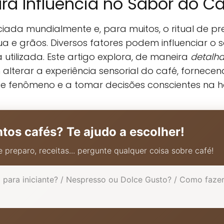
ara Influencia no Sabor do C
ada mundialmente e, para muitos, o ritual de pr
a e grãos. Diversos fatores podem influenciar o s
 utilizada. Este artigo explora, de maneira
detalh
 alterar a experiência sensorial do café, fornec
e fenômeno e a tomar decisões conscientes na 
ntos cafés? Te ajudo a escolher!
 preparo, receitas... pergunte qualquer coisa sobre café!