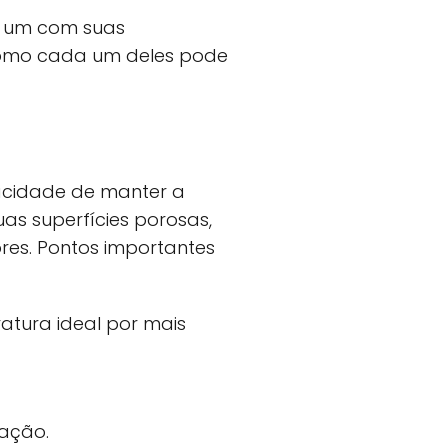
da um com suas
 como cada um deles pode
acidade de manter a
as superfícies porosas,
es. Pontos importantes
tura ideal por mais
zação.