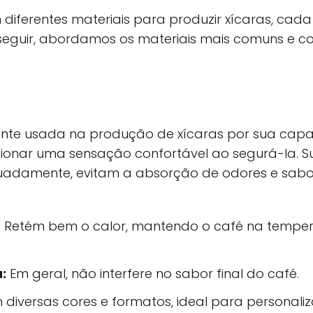
 diferentes materiais para produzir xícaras, ca
 A seguir, abordamos os materiais mais comuns e
ente usada na produção de xícaras por sua cap
onar uma sensação confortável ao segurá-la. Su
damente, evitam a absorção de odores e sabor
:
Retém bem o calor, mantendo o café na tempera
:
Em geral, não interfere no sabor final do café.
 diversas cores e formatos, ideal para personali