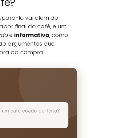
afé?
epará-lo vai além do
abor final do café, e um
ada
e
informativa
, como
endo argumentos que
hora da compra.