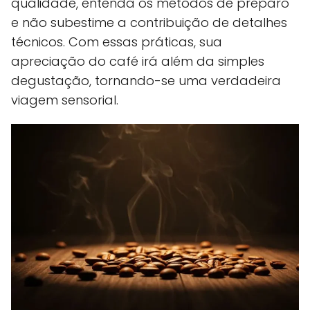
qualidade, entenda os métodos de preparo
e não subestime a contribuição de detalhes
técnicos. Com essas práticas, sua
apreciação do café irá além da simples
degustação, tornando-se uma verdadeira
viagem sensorial.