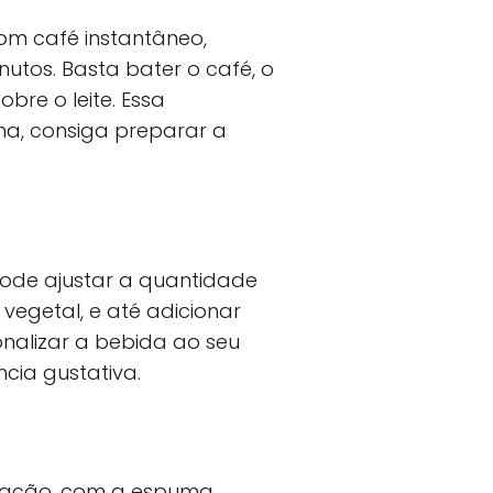
om café instantâneo,
utos. Basta bater o café, o
re o leite. Essa
ha, consiga preparar a
ode ajustar a quantidade
 vegetal, e até adicionar
onalizar a bebida ao seu
cia gustativa.
tação, com a espuma