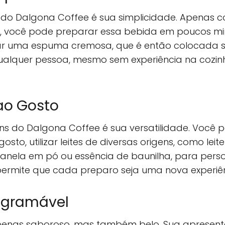
s do Dalgona Coffee é sua simplicidade. Apenas c
e, você pode preparar essa bebida em poucos min
r uma espuma cremosa, que é então colocada sob
ualquer pessoa, mesmo sem experiência na cozin
ao Gosto
 do Dalgona Coffee é sua versatilidade. Você p
to, utilizar leites de diversas origens, como leite
canela em pó ou essência de baunilha, para pers
e permite que cada preparo seja uma nova experiên
tagramável
penas saboroso, mas também belo. Sua apresen