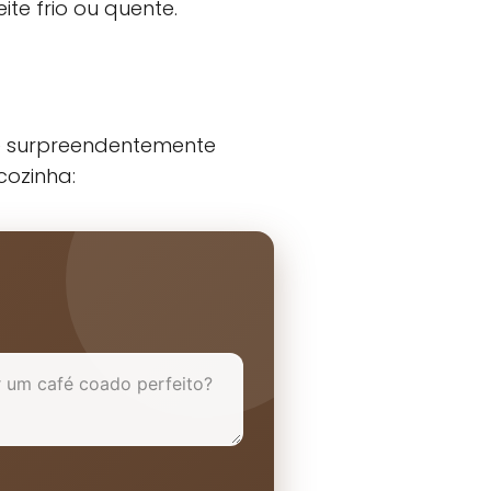
te frio ou quente.
 é surpreendentemente
cozinha: