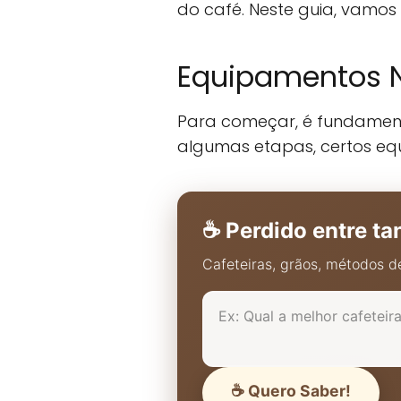
do café. Neste guia, vamos 
Equipamentos N
Para começar, é fundamenta
algumas etapas, certos eq
☕ Perdido entre ta
Cafeteiras, grãos, métodos de
☕ Quero Saber!