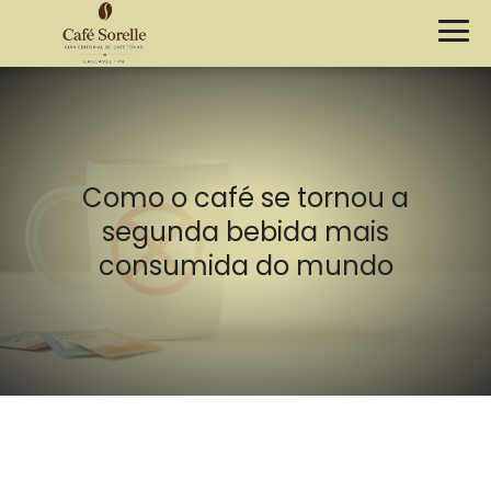
Como o café se tornou a
segunda bebida mais
consumida do mundo