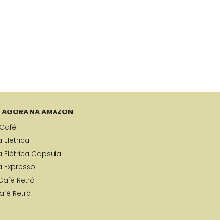
 AGORA NA AMAZON
Café
 Elétrica
a Elétrica Capsula
a Expresso
Café Retrô
afé Retrô