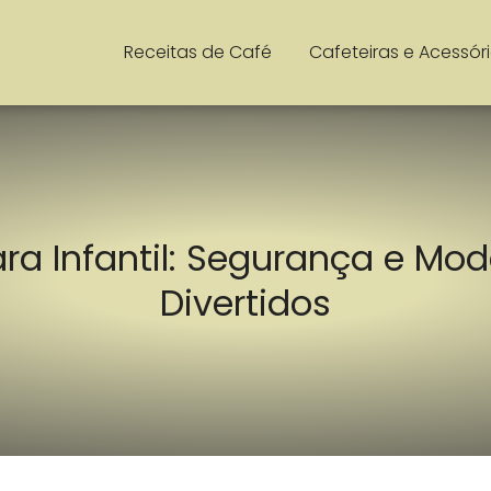
Receitas de Café
Cafeteiras e Acessór
ara Infantil: Segurança e Mod
Divertidos