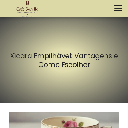
Xícara Empilhável: Vantagens e
Como Escolher