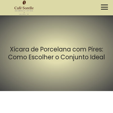
Xícara de Porcelana com Pires:
Como Escolher o Conjunto Ideal